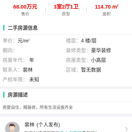
68.00万元
3
室
2
厅
1
卫
114.70 m
2
售价
房型
面积
二手房源信息
单价：
元/m
楼层：
4 楼/层
2
朝向：
装修类型：
豪华装修
房屋年代：
年
房屋类型：
小高层
联系人：
裴林
区域：
暂无数据
产权年限：
未知
房源描述
房屋自住，精装修，所有生活设施齐全
裴林
(个人发布)