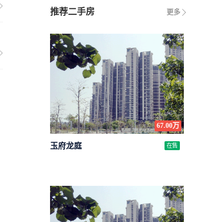
推荐二手房
更多
67.00万
玉府龙庭
在售