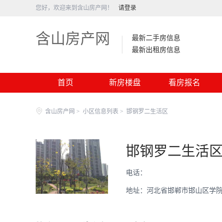
您好，欢迎来到含山房产网！
请登录
含山房产网
最新二手房信息
最新出租房信息
首页
新房楼盘
看房报名
含山房产网
>
小区信息列表
>
邯钢罗二生活区
邯钢罗二生活
电话：
地址：河北省邯郸市邯山区学